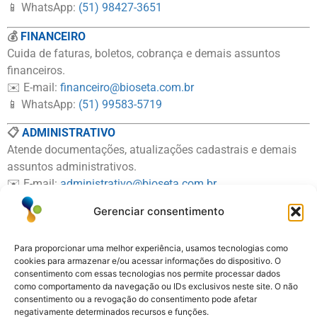
📱 WhatsApp:
(51) 98427-3651
💰
FINANCEIRO
Cuida de faturas, boletos, cobrança e demais assuntos
financeiros.
✉️ E-mail:
financeiro@bioseta.com.br
📱 WhatsApp:
(51) 99583-5719
📋
ADMINISTRATIVO
Atende documentações, atualizações cadastrais e demais
assuntos administrativos.
✉️ E-mail:
administrativo@bioseta.com.br
📱 WhatsApp:
(51) 99774-3736
Gerenciar consentimento
👩🏻‍💻
ÁREA TÉCNICA (SUPORTE)
Dúvidas técnicas, portal do cliente e suporte técnico os
Para proporcionar uma melhor experiência, usamos tecnologias como
cookies para armazenar e/ou acessar informações do dispositivo. O
serviços.
consentimento com essas tecnologias nos permite processar dados
✉️ E-mail:
suporte@bioseta.com.br
como comportamento da navegação ou IDs exclusivos neste site. O não
📱 WhatsApp:
(51) 99694-3068
consentimento ou a revogação do consentimento pode afetar
negativamente determinados recursos e funções.