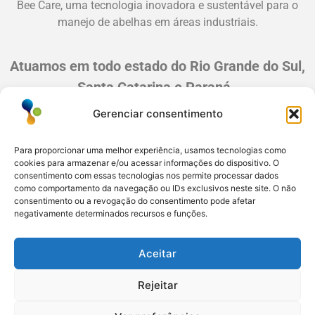
Bee Care, uma tecnologia inovadora e sustentável para o
manejo de abelhas em áreas industriais.
Atuamos em todo estado do Rio Grande do Sul,
Santa Catarina e Paraná.
Gerenciar consentimento
Esteio/RS: (51) 3396-6161
Serra/RS: (54) 3698-9988
Para proporcionar uma melhor experiência, usamos tecnologias como
Paraná: (41) 3542-2773
cookies para armazenar e/ou acessar informações do dispositivo. O
Santa Catarina: (47) 3170-3560
consentimento com essas tecnologias nos permite processar dados
como comportamento da navegação ou IDs exclusivos neste site. O não
consentimento ou a revogação do consentimento pode afetar
negativamente determinados recursos e funções.
Aceitar
Facebook
LinkedIn
Instagram
YouTube
WhatsApp
Rejeitar
Copyright © 2025. Todos os direitos reservados.