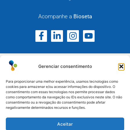
Acompanhe a
Bioseta
Gerenciar consentimento
Para proporcionar uma melhor experiência, usamos tecnologias como
cookies para armazenar e/ou acessar informações do dispositivo. O
Atuamos no Rio Grande do Sul, Santa Catarina e
consentimento com essas tecnologias nos permite processar dados
como comportamento da navegação ou IDs exclusivos neste site. O não
Paraná.
consentimento ou a revogação do consentimento pode afetar
negativamente determinados recursos e funções.
Esteio/RS: (51) 3396-6161
Aceitar
Serra/RS: (54) 3698-9988