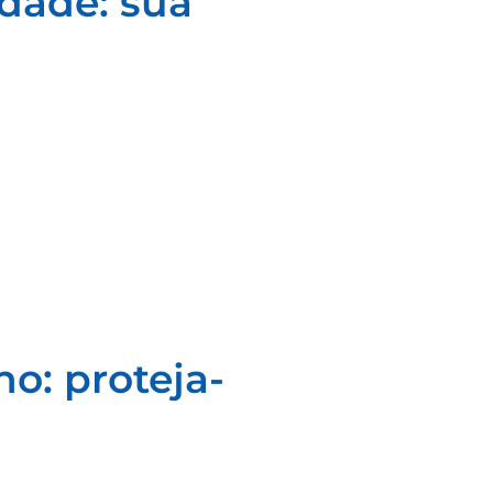
dade: sua
o: proteja-