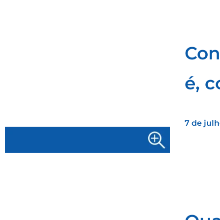
Con
é, 
7 de jul