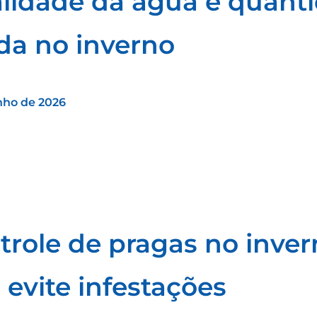
lidade da água e quanti
ada no inverno
nho de 2026
trole de pragas no invern
 evite infestações