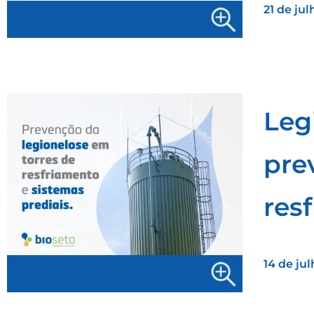
21 de ju
Leg
pre
res
14 de ju