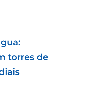
água:
m torres de
diais