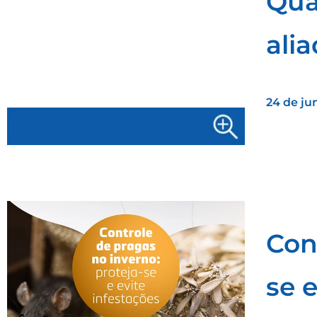
Qua
ali
24 de ju
Con
se e