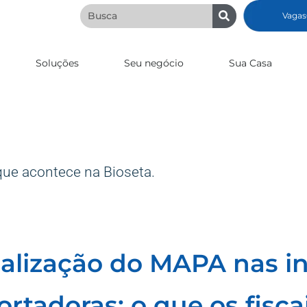
Vagas
Soluções
Seu negócio
Sua Casa
que acontece na Bioseta.
calização do MAPA nas in
ortadoras: o que os fisc