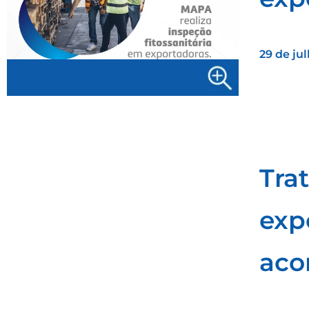
29 de ju
Tra
exp
aco