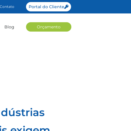
Portal do Cliente
Contato
Blog
Orçamento
dústrias
ais exigem