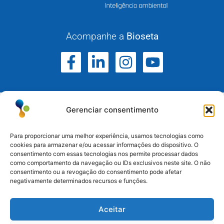
Acompanhe a
Bioseta
Gerenciar consentimento
Para proporcionar uma melhor experiência, usamos tecnologias como
cookies para armazenar e/ou acessar informações do dispositivo. O
consentimento com essas tecnologias nos permite processar dados
Atuamos no Rio Grande do Sul, Santa Catarina e
como comportamento da navegação ou IDs exclusivos neste site. O não
Paraná.
consentimento ou a revogação do consentimento pode afetar
negativamente determinados recursos e funções.
Esteio/RS: (51) 3396-6161
Aceitar
Serra/RS: (54) 3698-9988