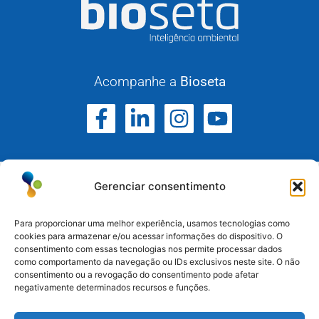
Acompanhe a
Bioseta
Gerenciar consentimento
Para proporcionar uma melhor experiência, usamos tecnologias como
cookies para armazenar e/ou acessar informações do dispositivo. O
consentimento com essas tecnologias nos permite processar dados
Atuamos no Rio Grande do Sul, Santa Catarina e
como comportamento da navegação ou IDs exclusivos neste site. O não
Paraná.
consentimento ou a revogação do consentimento pode afetar
negativamente determinados recursos e funções.
Esteio/RS: (51) 3396-6161