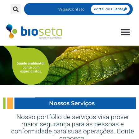
Vagas
Contato
Portal do Cliente
Nossos Serviços ​
Nosso portfólio de serviços visa prover
maior segurança para as pessoas e
conformidade para suas operações. Conte
conosco!