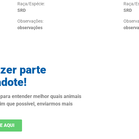
Raça/Espécie:
Raça/Es
SRD
SRD
Observações:
Observa
observações
observ
zer parte
adote!
para entender melhor quais animais
sim que possível, enviarmos mais
E AQUI