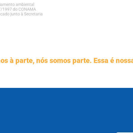
nciamento
ambiental
37/1997 do CONAMA
ficado junto à Secretaria
s à parte, nós somos parte. Essa é noss