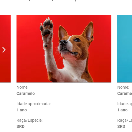
Nome:
Nome:
Caramelo
Carame
Idade aproximada:
Idade a
1 ano
1 ano
Raça/Espécie:
Raça/Es
SRD
SRD