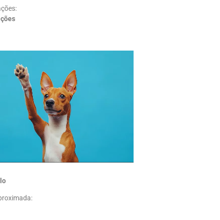
ções:
ações
lo
proximada: