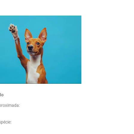
lo
proximada:
pécie: