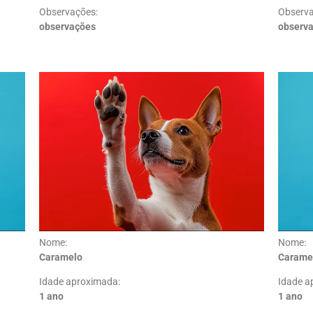
Observações:
Observa
observações
observ
Nome:
Nome:
Caramelo
Carame
Idade aproximada:
Idade a
1 ano
1 ano