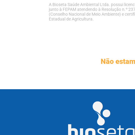
A Bioseta Saúde Ambiental Ltda. possui lice
junto à FEPAM atendendo
à Resolução n.º 2
(Conselho
Nacional de Meio Ambiente)
e certi
Estadual de
Agricultura.
Não estamo