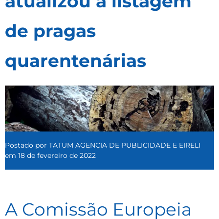
atualizou a listagem
de pragas
quarentenárias
Postado por
TATUM AGENCIA DE PUBLICIDADE E EIRELI
em
18 de fevereiro de 2022
A Comissão Europeia