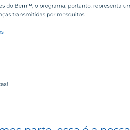
es do Bem™, o programa, portanto, representa um
ças transmitidas por mosquitos.
es
tas!