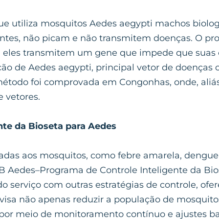
e utiliza mosquitos Aedes aegypti machos biolo
tes, não picam e não transmitem doenças. O prod
, eles transmitem um gene que impede que suas c
ção de Aedes aegypti, principal vetor de doenças
 método foi comprovada em Congonhas, onde, aliá
 vetores.
nte da Bioseta para Aedes
das aos mosquitos, como febre amarela, dengue,
B Aedes–Programa de Controle Inteligente da Bio
o serviço com outras estratégias de controle, of
s visa não apenas reduzir a população de mosqui
es por meio de monitoramento contínuo e ajustes 