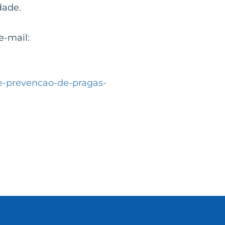
dade.
e-mail:
-e-prevencao-de-pragas-