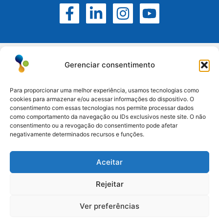
Gerenciar consentimento
Para proporcionar uma melhor experiência, usamos tecnologias como
cookies para armazenar e/ou acessar informações do dispositivo. O
Atuamos no Rio Grande do Sul, Santa Catarina e
consentimento com essas tecnologias nos permite processar dados
como comportamento da navegação ou IDs exclusivos neste site. O não
Paraná.
consentimento ou a revogação do consentimento pode afetar
negativamente determinados recursos e funções.
Esteio/RS: (51) 3396-6161
Aceitar
Serra/RS: (54) 3698-9988
Paraná: (41) 3542-2773
Rejeitar
Santa Catarina: (47) 3170-3560
Ver preferências