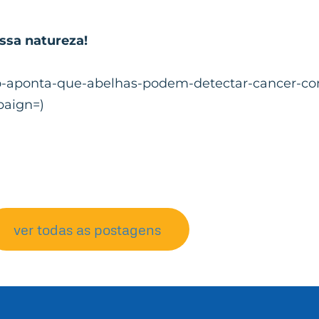
ssa natureza!
udo-aponta-que-abelhas-podem-detectar-cancer-co
aign=)
ver todas as postagens