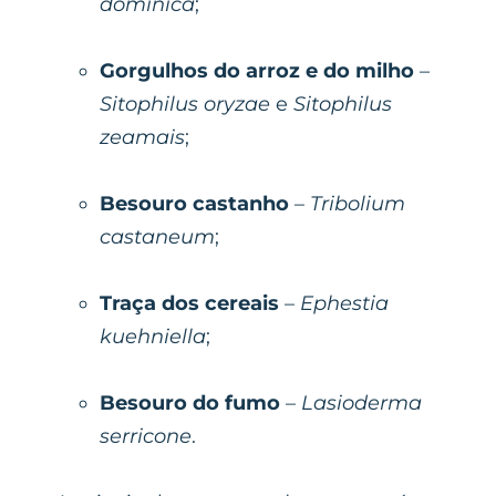
dominica
;
Gorgulhos do arroz e do milho
–
Sitophilus oryzae
e
Sitophilus
zeamais
;
Besouro castanho
–
Tribolium
castaneum
;
Traça dos cereais
–
Ephestia
kuehniella
;
Besouro do fumo
–
Lasioderma
serricone
.