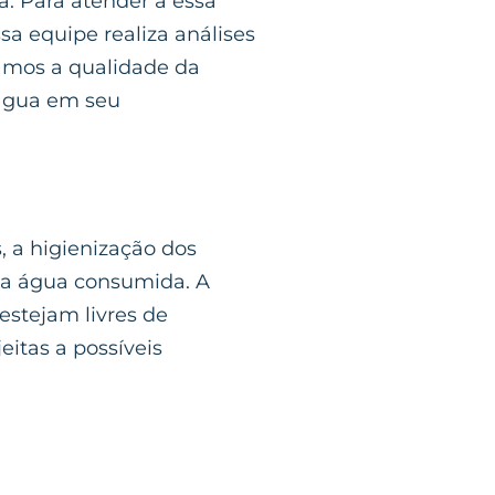
a. Para atender a essa
sa equipe realiza análises
amos a qualidade da
 água em seu
 a higienização dos
 da água consumida. A
estejam livres de
itas a possíveis