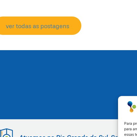
ver todas as postagens
Para pr
para ar
essas 