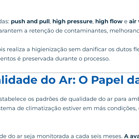
das:
push and pull
,
high pressure
,
high flow
e
air
arantem a retenção de contaminantes, melhorando
s realiza a higienização sem danificar os dutos fle
entos é preservada durante o processo.
idade do Ar: O Papel d
estabelece os padrões de qualidade do ar para am
sistema de climatização estiver em más condições, 
e do ar seja monitorada a cada seis meses.
A av