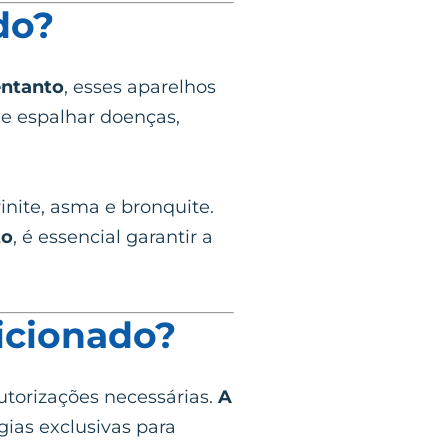
do?
entanto
, esses aparelhos
de espalhar doenças,
inite, asma e bronquite.
to
, é essencial garantir a
icionado?
utorizações necessárias.
A
ias exclusivas para