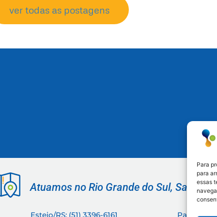
ver todas as postagens
Para pr
para ar
essas 
Atuamos no Rio Grande do Sul, Santa Ca
navegaç
consent
Esteio/RS: (51) 3396-6161
Paraná: (4