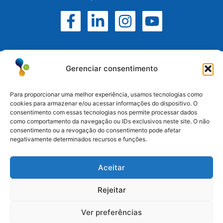
Gerenciar consentimento
Para proporcionar uma melhor experiência, usamos tecnologias como
cookies para armazenar e/ou acessar informações do dispositivo. O
consentimento com essas tecnologias nos permite processar dados
Atuamos no Rio Grande do Sul, Santa Catarina e
como comportamento da navegação ou IDs exclusivos neste site. O não
Paraná.
consentimento ou a revogação do consentimento pode afetar
negativamente determinados recursos e funções.
Esteio/RS: (51) 3396-6161
Aceitar
Serra/RS: (54) 3698-9988
Paraná: (41) 3542-2773
Rejeitar
Santa Catarina: (47) 3170-3560
Ver preferências