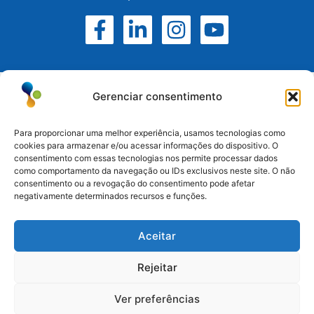
Gerenciar consentimento
Para proporcionar uma melhor experiência, usamos tecnologias como
cookies para armazenar e/ou acessar informações do dispositivo. O
consentimento com essas tecnologias nos permite processar dados
Atuamos no Rio Grande do Sul, Santa Catarina e
como comportamento da navegação ou IDs exclusivos neste site. O não
Paraná.
consentimento ou a revogação do consentimento pode afetar
negativamente determinados recursos e funções.
Esteio/RS: (51) 3396-6161
Aceitar
Serra/RS: (54) 3698-9988
Paraná: (41) 3542-2773
Rejeitar
Santa Catarina: (47) 3170-3560
Ver preferências