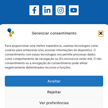
Gerenciar consentimento
Para proporcionar uma melhor experiência, usamos tecnologias como
cookies para armazenar e/ou acessar informações do dispositivo. O
consentimento com essas tecnologias nos permite processar dados
Atuamos no Rio Grande do Sul, Santa Catarina e
como comportamento da navegação ou IDs exclusivos neste site. O não
Paraná.
consentimento ou a revogação do consentimento pode afetar
negativamente determinados recursos e funções.
Esteio/RS: (51) 3396-6161
Aceitar
Serra/RS: (54) 3698-9988
Paraná: (41) 3542-2773
Rejeitar
Santa Catarina: (47) 3170-3560
Ver preferências