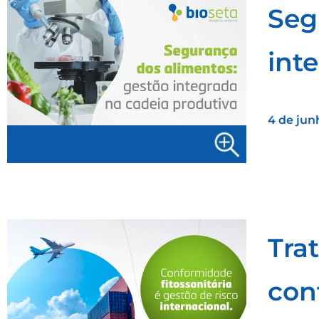
Seg
int
4 de jun
Tra
con