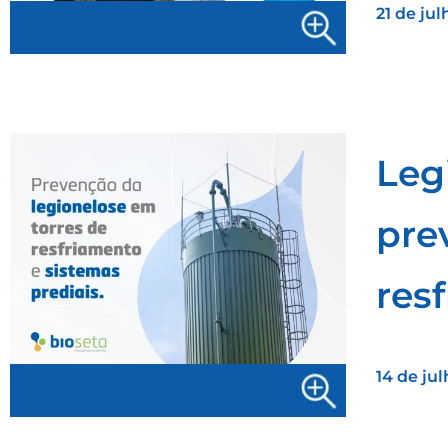
21 de ju
Leg
pre
res
14 de ju