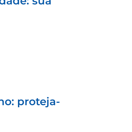
dade: sua
o: proteja-