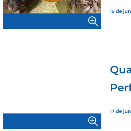
19 de ju
Qua
Per
17 de ju