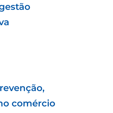
gestão
va
prevenção,
no comércio