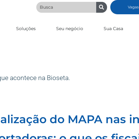
Vagas
Soluções
Seu negócio
Sua Casa
que acontece na Bioseta.
calização do MAPA nas in
ortadoras: o que os fisc