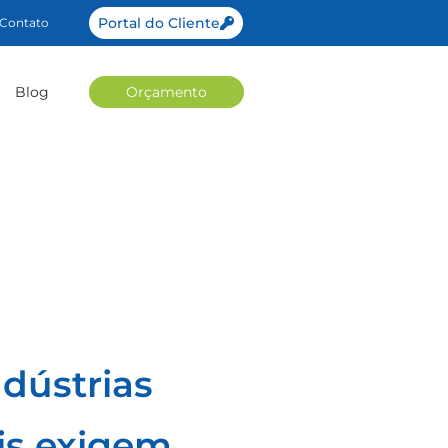
Portal do Cliente
Contato
Blog
Orçamento
dústrias
ais exigem