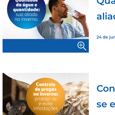
Qua
ali
24 de ju
Con
se e