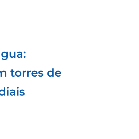
água:
m torres de
diais