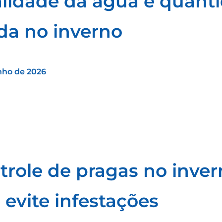
lidade da água e quanti
ada no inverno
nho de 2026
trole de pragas no invern
 evite infestações