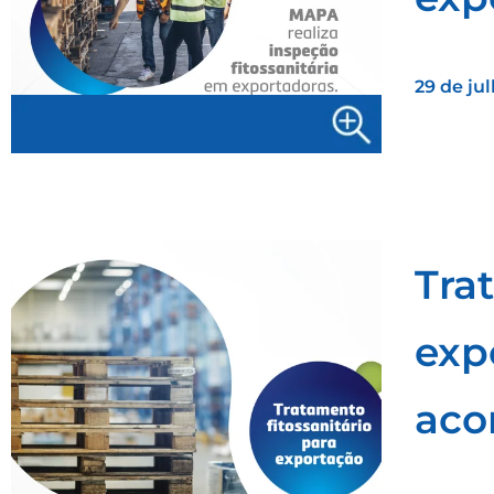
29 de ju
Tra
exp
aco