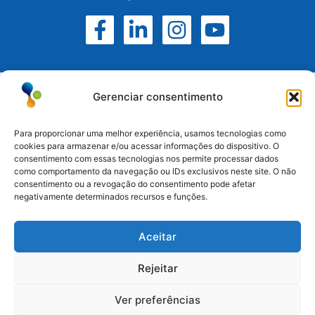
Gerenciar consentimento
Para proporcionar uma melhor experiência, usamos tecnologias como
cookies para armazenar e/ou acessar informações do dispositivo. O
consentimento com essas tecnologias nos permite processar dados
Atuamos no Rio Grande do Sul, Santa Catarina e
como comportamento da navegação ou IDs exclusivos neste site. O não
Paraná.
consentimento ou a revogação do consentimento pode afetar
negativamente determinados recursos e funções.
Esteio/RS: (51) 3396-6161
Aceitar
Serra/RS: (54) 3698-9988
Paraná: (41) 3542-2773
Rejeitar
Santa Catarina: (47) 3170-3560
Ver preferências