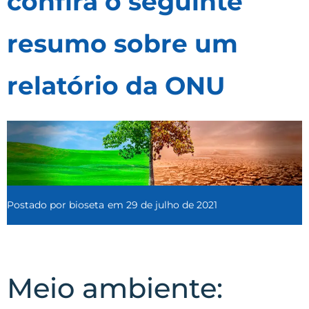
confira o seguinte
resumo sobre um
relatório da ONU
Postado por
bioseta
em
29 de julho de 2021
Meio ambiente: