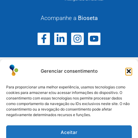
Acompanhe a
Bioseta
Gerenciar consentimento
Para proporcionar uma melhor experiência, usamos tecnologias como
cookies para armazenar e/ou acessar informações do dispositivo. O
Atuamos no Rio Grande do Sul, Santa Catarina e
consentimento com essas tecnologias nos permite processar dados
como comportamento da navegação ou IDs exclusivos neste site. O não
Paraná.
consentimento ou a revogação do consentimento pode afetar
negativamente determinados recursos e funções.
Esteio/RS: (51) 3396-6161
Aceitar
Serra/RS: (54) 3698-9988