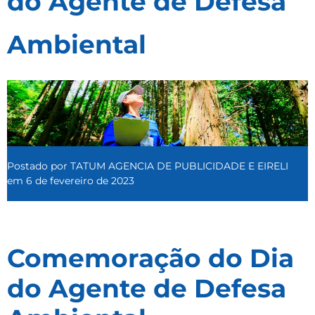
do Agente de Defesa
Ambiental
Postado por
TATUM AGENCIA DE PUBLICIDADE E EIRELI
em
6 de fevereiro de 2023
Comemoração do Dia
do Agente de Defesa