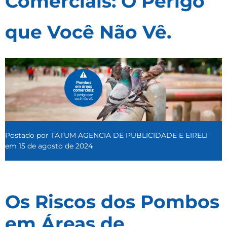
Comerciais: O Perigo
que Você Não Vê.
Postado por
TATUM AGENCIA DE PUBLICIDADE E EIRELI
em
15 de agosto de 2024
Os Riscos dos Pombos
em Áreas de