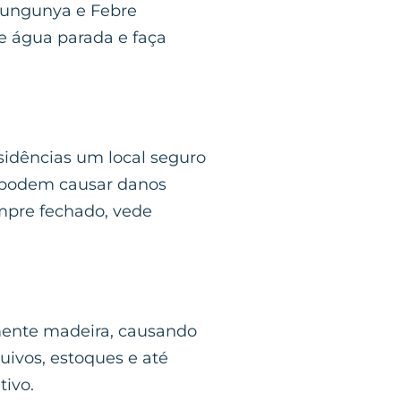
ikungunya e Febre
e água parada e faça
idências um local seguro
e podem causar danos
empre fechado, vede
lmente madeira, causando
ivos, estoques e até
tivo.