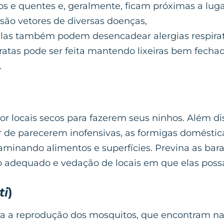
 e quentes e, geralmente, ficam próximas a lug
 são vetores de diversas doenças,
 Elas também podem desencadear alergias respirató
atas pode ser feita mantendo lixeiras bem fechad
.
por locais secos para fazerem seus ninhos. Além d
ar de parecerem inofensivas, as formigas domésti
taminando alimentos e superfícies. Previna as bar
 adequado e vedação de locais em que elas poss
ti
)
para a reprodução dos mosquitos, que encontram 