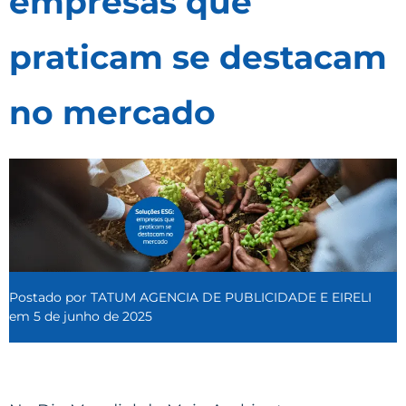
empresas que
praticam se destacam
no mercado
Postado por
TATUM AGENCIA DE PUBLICIDADE E EIRELI
em
5 de junho de 2025