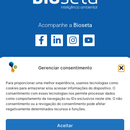
Acompanhe a
Bioseta
Gerenciar consentimento
Para proporcionar uma melhor experiência, usamos tecnologias como
cookies para armazenar e/ou acessar informações do dispositivo. O
consentimento com essas tecnologias nos permite processar dados
Atuamos no Rio Grande do Sul, Santa Catarina e
como comportamento da navegação ou IDs exclusivos neste site. O não
Paraná.
consentimento ou a revogação do consentimento pode afetar
negativamente determinados recursos e funções.
Esteio/RS: (51) 3396-6161
Aceitar
Serra/RS: (54) 3698-9988