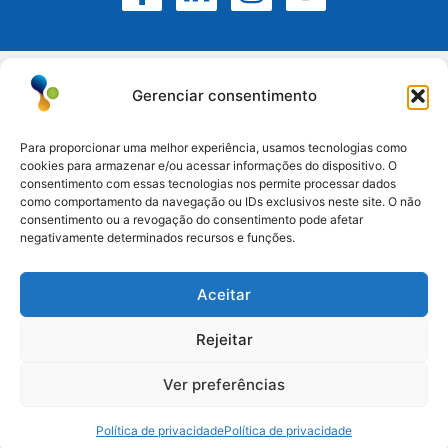
Gerenciar consentimento
Para proporcionar uma melhor experiência, usamos tecnologias como
cookies para armazenar e/ou acessar informações do dispositivo. O
Atuamos no Rio Grande do Sul, Santa Catarina e
consentimento com essas tecnologias nos permite processar dados
como comportamento da navegação ou IDs exclusivos neste site. O não
Paraná.
consentimento ou a revogação do consentimento pode afetar
negativamente determinados recursos e funções.
Esteio/RS: (51) 3396-6161
Aceitar
Serra/RS: (54) 3698-9988
Paraná: (41) 3542-2773
Rejeitar
Santa Catarina: (47) 3170-3560
Ver preferências
Política de privacidade
Política de privacidade