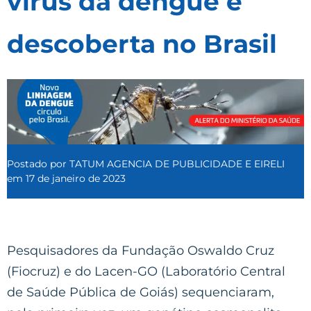
vírus da dengue é
descoberta no Brasil
Postado por
TATUM AGENCIA DE PUBLICIDADE E EIRELI
em
17 de janeiro de 2023
Pesquisadores da Fundação Oswaldo Cruz
(Fiocruz) e do Lacen-GO (Laboratório Central
de Saúde Pública de Goiás) sequenciaram,