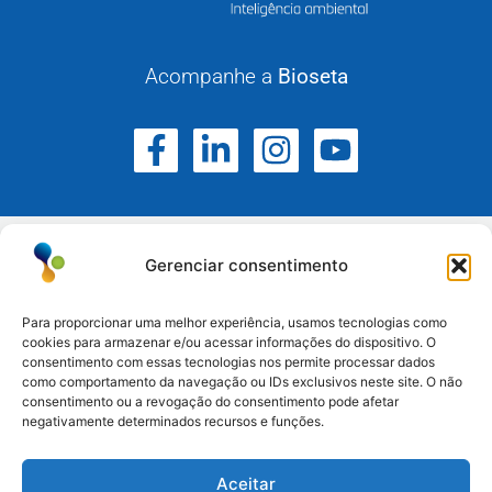
Acompanhe a
Bioseta
Gerenciar consentimento
Para proporcionar uma melhor experiência, usamos tecnologias como
cookies para armazenar e/ou acessar informações do dispositivo. O
Atuamos no Rio Grande do Sul, Santa Catarina e
consentimento com essas tecnologias nos permite processar dados
como comportamento da navegação ou IDs exclusivos neste site. O não
Paraná.
consentimento ou a revogação do consentimento pode afetar
negativamente determinados recursos e funções.
Esteio/RS: (51) 3396-6161
Aceitar
Serra/RS: (54) 3698-9988