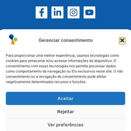
Gerenciar consentimento
Para proporcionar uma melhor experiência, usamos tecnologias como
cookies para armazenar e/ou acessar informações do dispositivo. O
consentimento com essas tecnologias nos permite processar dados
Atuamos no Rio Grande do Sul, Santa Catarina e
como comportamento da navegação ou IDs exclusivos neste site. O não
Paraná.
consentimento ou a revogação do consentimento pode afetar
negativamente determinados recursos e funções.
Esteio/RS: (51) 3396-6161
Aceitar
Serra/RS: (54) 3698-9988
Paraná: (41) 3542-2773
Rejeitar
Santa Catarina: (47) 3170-3560
Ver preferências