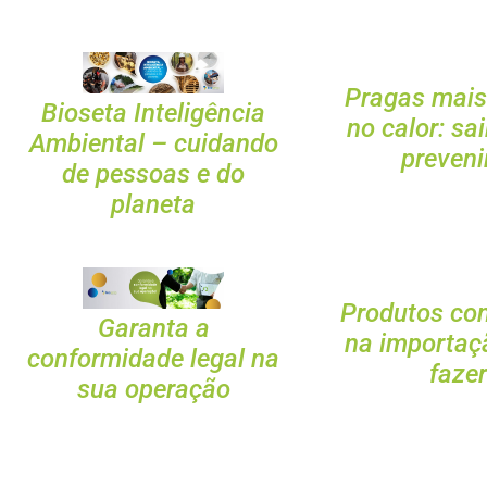
Pragas mai
Bioseta Inteligência
no calor: s
Ambiental – cuidando
preveni
de pessoas e do
planeta
Produtos co
Garanta a
na importaç
conformidade legal na
faze
sua operação