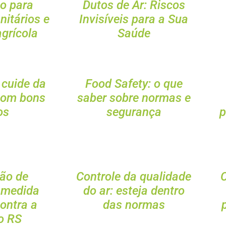
o para
Dutos de Ar: Riscos
nitários e
Invisíveis para a Sua
grícola
Saúde
 cuide da
Food Safety: o que
com bons
saber sobre normas e
os
segurança
p
ção de
Controle da qualidade
C
 medida
do ar: esteja dentro
contra a
das normas
o RS