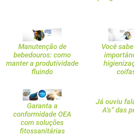
Manutenção de
Você sabe
bebedouros: como
importân
manter a produtividade
higieniza
fluindo
coifa
Já ouviu fal
Garanta a
A’s” das 
conformidade OEA
com soluções
fitossanitárias