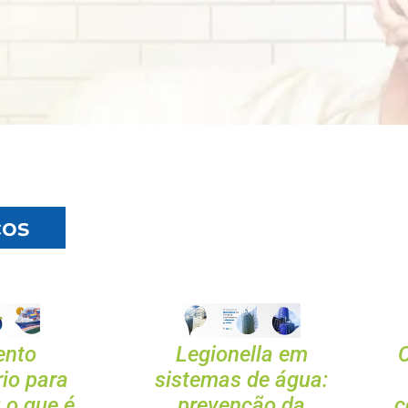
s ​
ento
Legionella em
C
rio para
sistemas de água:
 o que é
prevenção da
c