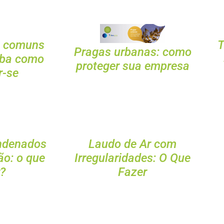
s comuns
T
Pragas urbanas: como
aiba como
proteger sua empresa
r-se
ndenados
Laudo de Ar com
ão: o que
Irregularidades: O Que
r?
Fazer