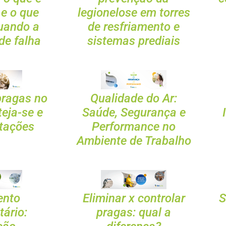
 e o que
legionelose em torres
uando a
de resfriamento e
de falha
sistemas prediais
Qualidade do Ar:
pragas no
Saúde, Segurança e
teja-se e
Performance no
stações
Ambiente de Trabalho
ento
Eliminar x controlar
S
tário:
pragas: qual a