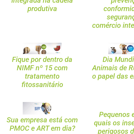
integrada na cadeia
preven
produtiva
conformi
seguran
comércio int
Fique por dentro da
Dia Mundi
NIMF nº 15 com
Animais de R
tratamento
o papel das 
fitossanitário
Pequenos e
Sua empresa está com
quais os ins
PMOC e ART em dia?
perigosos d