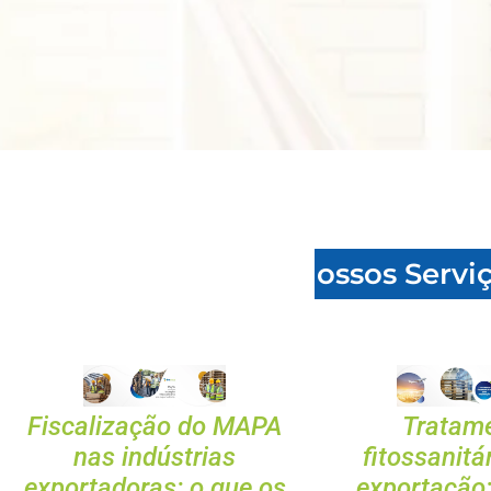
Nossos Serviço
Fiscalização do MAPA
Tratam
nas indústrias
fitossanitá
exportadoras: o que os
exportação: